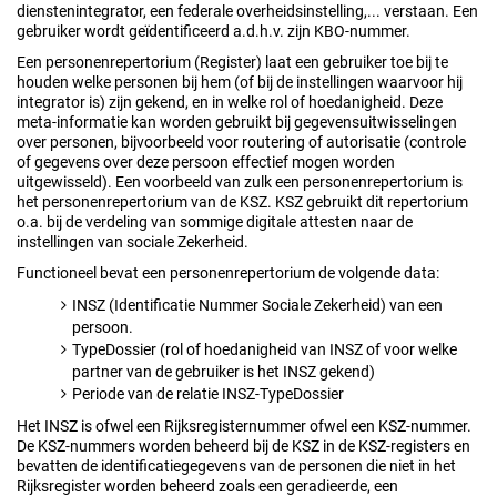
dienstenintegrator, een federale overheidsinstelling,... verstaan. Een
gebruiker wordt geïdentificeerd a.d.h.v. zijn KBO-nummer.
Een personenrepertorium (Register) laat een gebruiker toe bij te
houden welke personen bij hem (of bij de instellingen waarvoor hij
integrator is) zijn gekend, en in welke rol of hoedanigheid. Deze
meta-informatie kan worden gebruikt bij gegevensuitwisselingen
over personen, bijvoorbeeld voor routering of autorisatie (controle
of gegevens over deze persoon effectief mogen worden
uitgewisseld). Een voorbeeld van zulk een personenrepertorium is
het personenrepertorium van de KSZ. KSZ gebruikt dit repertorium
o.a. bij de verdeling van sommige digitale attesten naar de
instellingen van sociale Zekerheid.
Functioneel bevat een personenrepertorium de volgende data:
INSZ (Identificatie Nummer Sociale Zekerheid) van een
persoon.
TypeDossier (rol of hoedanigheid van INSZ of voor welke
partner van de gebruiker is het INSZ gekend)
Periode van de relatie INSZ-TypeDossier
Het INSZ is ofwel een Rijksregisternummer ofwel een KSZ-nummer.
De KSZ-nummers worden beheerd bij de KSZ in de KSZ-registers en
bevatten de identificatiegegevens van de personen die niet in het
Rijksregister worden beheerd zoals een geradieerde, een