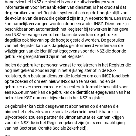
Aangezien het INSZ de sleutel is voor de uitwisselingen van
informatie en voor het aanbieden van diensten, is het cruciaal dat
de gebruiker van het Register systematisch op de hoogte blijft van
de evolutie van de INSZ die gekend zijn in zijn Repertorium. Een INSZ
kan namelijk vervangen worden door een ander INSZ. Diensten zijn
beschikbaar om automatisch het Register bij te werken in het geval
een INSZ vervangen wordt en daarenboven kan de gebruiker
dagelijks ook hiervan op de hoogte gesteld worden. De gebruiker
van het Register kan ook dagelijks geinformeerd worden van de
wijzigingen van de identificatiegegevens voor de INSZ die door de
gebruiker geregistreerd zijn in het Register.
Indien de gebruiker personen wenst te registreren in het Register die
nog niet gekend zouden zijn in het Rijksregister of in de KSZ-
registers, dan bestaan diensten die toelaten om een INSZ fonetisch
op te zoeken of om een nieuw INSZ aan te maken. Indien de
gebruiker over meer correcte of recentere informatie beschikt voor
een KSZ-nummer, kan de gebruiker de identificatiegegevens van het
betrokken KSZ-nummer bijwerken in het KSZ-register.
De gebruiker kan zich desgewenst abonneren op diensten die
binnen het netwerk van de sociale zekerheid beschikbaar zijn.
Bijvoorbeeld zou een partner de Dimonamutaties kunnen krijgen
voor de INSZ die in het Register gekend zijn (mits een machtiging
van het Sectoraal Comité Sociale Zekerheid).